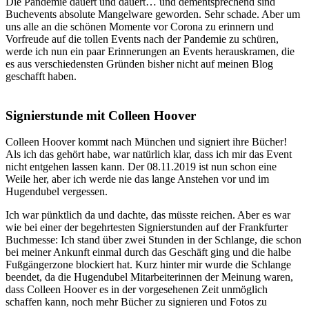
Die Pandemie dauert und dauert… und dementsprechend sind
Buchevents absolute Mangelware geworden. Sehr schade. Aber um
uns alle an die schönen Momente vor Corona zu erinnern und
Vorfreude auf die tollen Events nach der Pandemie zu schüren,
werde ich nun ein paar Erinnerungen an Events herauskramen, die
es aus verschiedensten Gründen bisher nicht auf meinen Blog
geschafft haben.
Signierstunde mit Colleen Hoover
Colleen Hoover kommt nach München und signiert ihre Bücher!
Als ich das gehört habe, war natürlich klar, dass ich mir das Event
nicht entgehen lassen kann. Der 08.11.2019 ist nun schon eine
Weile her, aber ich werde nie das lange Anstehen vor und im
Hugendubel vergessen.
Ich war pünktlich da und dachte, das müsste reichen. Aber es war
wie bei einer der begehrtesten Signierstunden auf der Frankfurter
Buchmesse: Ich stand über zwei Stunden in der Schlange, die schon
bei meiner Ankunft einmal durch das Geschäft ging und die halbe
Fußgängerzone blockiert hat. Kurz hinter mir wurde die Schlange
beendet, da die Hugendubel Mitarbeiterinnen der Meinung waren,
dass Colleen Hoover es in der vorgesehenen Zeit unmöglich
schaffen kann, noch mehr Bücher zu signieren und Fotos zu