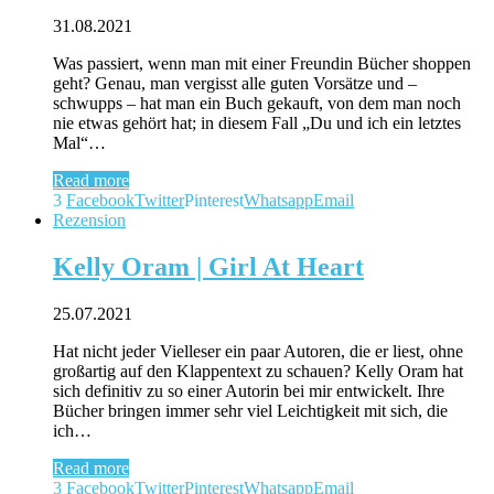
31.08.2021
Was passiert, wenn man mit einer Freundin Bücher shoppen
geht? Genau, man vergisst alle guten Vorsätze und –
schwupps – hat man ein Buch gekauft, von dem man noch
nie etwas gehört hat; in diesem Fall „Du und ich ein letztes
Mal“…
Read more
3
Facebook
Twitter
Pinterest
Whatsapp
Email
Rezension
Kelly Oram | Girl At Heart
25.07.2021
Hat nicht jeder Vielleser ein paar Autoren, die er liest, ohne
großartig auf den Klappentext zu schauen? Kelly Oram hat
sich definitiv zu so einer Autorin bei mir entwickelt. Ihre
Bücher bringen immer sehr viel Leichtigkeit mit sich, die
ich…
Read more
3
Facebook
Twitter
Pinterest
Whatsapp
Email