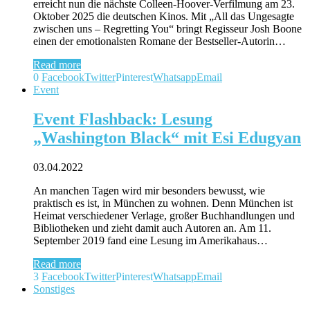
erreicht nun die nächste Colleen-Hoover-Verfilmung am 23.
Oktober 2025 die deutschen Kinos. Mit „All das Ungesagte
zwischen uns – Regretting You“ bringt Regisseur Josh Boone
einen der emotionalsten Romane der Bestseller-Autorin…
Read more
0
Facebook
Twitter
Pinterest
Whatsapp
Email
Event
Event Flashback: Lesung
„Washington Black“ mit Esi Edugyan
03.04.2022
An manchen Tagen wird mir besonders bewusst, wie
praktisch es ist, in München zu wohnen. Denn München ist
Heimat verschiedener Verlage, großer Buchhandlungen und
Bibliotheken und zieht damit auch Autoren an. Am 11.
September 2019 fand eine Lesung im Amerikahaus…
Read more
3
Facebook
Twitter
Pinterest
Whatsapp
Email
Sonstiges