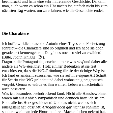
beeindruckt und hatte eine sehr mitreißende Geschichte. Da kann
man, auch wenn es schon ein Uhr nachts ist, einfach nicht bis zum
nächsten Tag warten, um zu erfahren, wie die Geschichte endet.
Die Charaktere
Ich hoffe wirklich, dass die Autorin eines Tages eine Fortsetzung
schreibt – die Charaktere sind so originell und ich habe sie doch
gerade erst kennengelernt. Da gibt es noch so viel zu erzählen!
(Bitte, Judith Knigge! 🙂 ).
Dagmar, die Protagonistin, erscheint mir etwas
steif
und daher alles
andere als WG-geeignet. Trotz einiger Bedenken ist sie fest
entschlossen, dass die WG-Gründung für sie der richtige Weg ist.
Ich fand es amüsant zuzusehen, wie sie auf ihre eigene Art Schritt
für Schritt eine WG gründet und dabei wahnsinnig pragmatisch
vorgeht. Genau so würde es ihm wahren Leben wahrscheinlich
auch passieren.
Was ich besonders beeindruckend fand: Nicht alle Hausbewohner
waren mit auf Anhieb sympathisch und dennoch hatte ich sie am
Ende alle ins Herz geschlossen! Und das nicht, weil es sich
rausgestellt hat,
dass Mr. Arrogant doch gar nicht so schlimm ist,
sondern weil man jede Figur mit ihren Macken lieben gelernt hat.