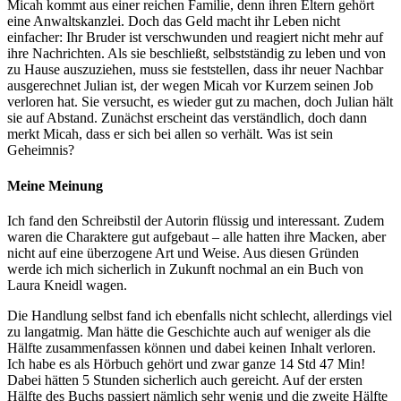
Micah kommt aus einer reichen Familie, denn ihren Eltern gehört
eine Anwaltskanzlei. Doch das Geld macht ihr Leben nicht
einfacher: Ihr Bruder ist verschwunden und reagiert nicht mehr auf
ihre Nachrichten. Als sie beschließt, selbstständig zu leben und von
zu Hause auszuziehen, muss sie feststellen, dass ihr neuer Nachbar
ausgerechnet Julian ist, der wegen Micah vor Kurzem seinen Job
verloren hat. Sie versucht, es wieder gut zu machen, doch Julian hält
sie auf Abstand. Zunächst erscheint das verständlich, doch dann
merkt Micah, dass er sich bei allen so verhält. Was ist sein
Geheimnis?
Meine Meinung
Ich fand den Schreibstil der Autorin flüssig und interessant. Zudem
waren die Charaktere gut aufgebaut – alle hatten ihre Macken, aber
nicht auf eine überzogene Art und Weise. Aus diesen Gründen
werde ich mich sicherlich in Zukunft nochmal an ein Buch von
Laura Kneidl wagen.
Die Handlung selbst fand ich ebenfalls nicht schlecht, allerdings viel
zu langatmig. Man hätte die Geschichte auch auf weniger als die
Hälfte zusammenfassen können und dabei keinen Inhalt verloren.
Ich habe es als Hörbuch gehört und zwar ganze 14 Std 47 Min!
Dabei hätten 5 Stunden sicherlich auch gereicht. Auf der ersten
Hälfte des Buchs passiert nämlich sehr wenig und die zweite Hälfte