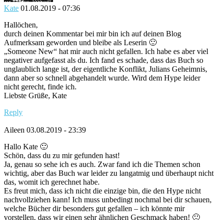
Kate
01.08.2019 - 07:36
Hallöchen,
durch deinen Kommentar bei mir bin ich auf deinen Blog
Aufmerksam geworden und bleibe als Leserin 🙂
„Someone New“ hat mir auch nicht gefallen. Ich habe es aber viel
negativer aufgefasst als du. Ich fand es schade, dass das Buch so
unglaublich lange ist, der eigentliche Konflikt, Julians Geheimnis,
dann aber so schnell abgehandelt wurde. Wird dem Hype leider
nicht gerecht, finde ich.
Liebste Grüße, Kate
Reply
Aileen
03.08.2019 - 23:39
Hallo Kate 🙂
Schön, dass du zu mir gefunden hast!
Ja, genau so sehe ich es auch. Zwar fand ich die Themen schon
wichtig, aber das Buch war leider zu langatmig und überhaupt nicht
das, womit ich gerechnet habe.
Es freut mich, dass ich nicht die einzige bin, die den Hype nicht
nachvollziehen kann! Ich muss unbedingt nochmal bei dir schauen,
welche Bücher dir besonders gut gefallen – ich könnte mir
vorstellen, dass wir einen sehr ähnlichen Geschmack haben! 🙂