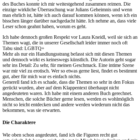
des Buches konnte ich mir weitestgehend zusammen reimen. Die
einzige wirkliche Überraschung war Julians Geheimnis und wenn
man ehrlich ist, hätte ich auch darauf kommen können, wenn ich ein
bisschen länger darüber nachgedacht hätte. Ich nehme an, dass viele
Leser schon geahnt haben, worum es geht.
Ich habe dennoch großen Respekt vor Laura Kneidl, weil sie sich an
Themen wagt, die in unserer Gesellschaft leider immer noch oft
Tabu sind: LGBTQ+
Mehr als nur ein Handlungsstrang befasst sich mit diesen Themen
und dennoch wirkt es keineswegs künstlich. Die Autorin geht sogar
sehr ins Detail: Zu sehr, für meinen Geschmack. Eine intime Szene
war mir viel zu erotisch. Wer so etwas gerne liest, findet es bestimmt
gut, aber für mich war es einfach nichts.
Generell fand ich es schade, dass die Themen so sehr in den Fokus
gerückt wurden, aber auf dem Klappentext überhaupt nicht
angedeuteten waren. Ich habe mit einem anderen Buch gerechnet.
Menschen, die solche Bücher gerne lesen, werden es wohlmöglich
nicht so leicht entdecken und andere werden wiederum nicht das
bekommen, was sie erwarten.
Die Charaktere
Wie oben schon angedeutet, fand ich die Figuren recht gut