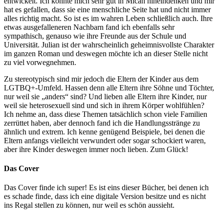
entwickelt. Ich konnte mich sehr gut in Micah hineindenken und mir
hat es gefallen, dass sie eine menschliche Seite hat und nicht immer
alles richtig macht. So ist es im wahren Leben schließlich auch. Ihre
etwas ausgefalleneren Nachbarn fand ich ebenfalls sehr
sympathisch, genauso wie ihre Freunde aus der Schule und
Universität. Julian ist der wahrscheinlich geheimnisvollste Charakter
im ganzen Roman und deswegen möchte ich an dieser Stelle nicht
zu viel vorwegnehmen.
Zu stereotypisch sind mir jedoch die Eltern der Kinder aus dem
LGTBQ+-Umfeld. Hassen denn alle Eltern ihre Söhne und Töchter,
nur weil sie „anders“ sind? Und lieben alle Eltern ihre Kinder, nur
weil sie heterosexuell sind und sich in ihrem Körper wohlfühlen?
Ich nehme an, dass diese Themen tatsächlich schon viele Familien
zerrüttet haben, aber dennoch fand ich die Handlungsstränge zu
ähnlich und extrem. Ich kenne genügend Beispiele, bei denen die
Eltern anfangs vielleicht verwundert oder sogar schockiert waren,
aber ihre Kinder deswegen immer noch lieben. Zum Glück!
Das Cover
Das Cover finde ich super! Es ist eins dieser Bücher, bei denen ich
es schade finde, dass ich eine digitale Version besitze und es nicht
ins Regal stellen zu können, nur weil es schön aussieht.