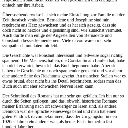
einfach nur ihre Arbeit.
Überraschenderweise hat sich meine Einstellung zur Familie mit der
Zeit drastisch verändert. Bernadette und Josephine sind mir
regelrecht ans Herz gewachsen und es hat sich gezeigt, dass sie
doch nicht so herzlos und eigensinnig sind, wie zunächst vermutet.
Auch durfte man einige der Angestellten von Bernadette und
Constantin besser kennenlernen. Viele davon waren mir sehr
sympathisch und taten mir leid.
Die Geschichte war konstant interessant und teilweise sogar richtig
spannend. Die Machenschaften, die Constantin am Laufen hat, habe
ich nicht erwartet, bevor ich das Buch begonnen habe. Aber sie
haben die Geschichte nur noch spannender gemacht und vor allem
eine andere Seite des Reichtums gezeigt. An manchen Stellen war es
etwas brutal, aber nicht bis ins Detail beschrieben, sodass man das
Buch auch mit eher schwachen Nerven lesen kann.
Der Schreibstil des Romans hat mir sehr gut gefallen. Ich bin nur so
durch die Seiten geflogen, und das, obwohl historische Romane
meiner Erfahrung nach oft schwieriger zu lesen sind, als andere.
Dennoch war die Sprache keineswegs banal und man hat einen
guten Eindruck davon bekommen, dass der Umgangston in den
1920er Jahren ein anderer war, als heute. Es ist immerhin fast
hundert Jahre her.