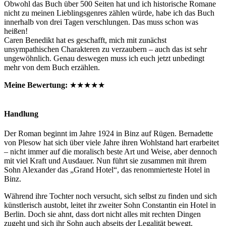
Obwohl das Buch über 500 Seiten hat und ich historische Romane
nicht zu meinen Lieblingsgenres zählen würde, habe ich das Buch
innerhalb von drei Tagen verschlungen. Das muss schon was
heißen!
Caren Benedikt hat es geschafft, mich mit zunächst
unsympathischen Charakteren zu verzaubern – auch das ist sehr
ungewöhnlich. Genau deswegen muss ich euch jetzt unbedingt
mehr von dem Buch erzählen.
Meine Bewertung:
★★★★★
Handlung
Der Roman beginnt im Jahre 1924 in Binz auf Rügen. Bernadette
von Plesow hat sich über viele Jahre ihren Wohlstand hart erarbeitet
– nicht immer auf die moralisch beste Art und Weise, aber dennoch
mit viel Kraft und Ausdauer. Nun führt sie zusammen mit ihrem
Sohn Alexander das „Grand Hotel“, das renommierteste Hotel in
Binz.
Während ihre Tochter noch versucht, sich selbst zu finden und sich
künstlerisch austobt, leitet ihr zweiter Sohn Constantin ein Hotel in
Berlin. Doch sie ahnt, dass dort nicht alles mit rechten Dingen
zugeht und sich ihr Sohn auch abseits der Legalität bewegt.