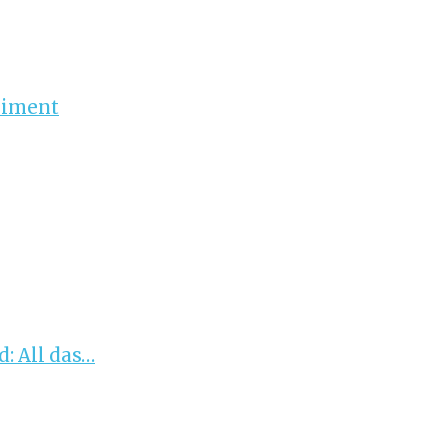
riment
: All das…